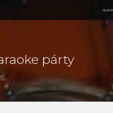
HLAVN
araoke párty